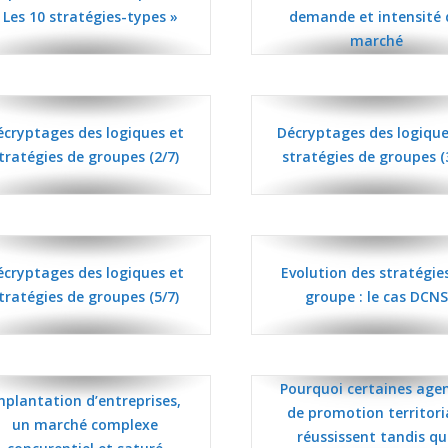
 Les 10 stratégies-types »
demande et intensité
marché
écryptages des logiques et
Décryptages des logique
tratégies de groupes (2/7)
stratégies de groupes (
écryptages des logiques et
Evolution des stratégie
tratégies de groupes (5/7)
groupe : le cas DCNS
Pourquoi certaines age
mplantation d’entreprises,
de promotion territori
un marché complexe
réussissent tandis q