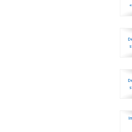
«
D
s
D
s
I