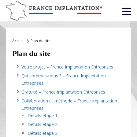
Accueil
Votre projet
Accueil
Plan du site
Qui sommes-nous ?
Plan du site
Gratuité
Collaboration et méthode
Votre projet – France Implantation Entreprises
Conseils aux dirigeants
Qui sommes-nous ? – France Implantation
Presse
Entreprises
Les facteurs de localisation
Gratuité – France Implantation Entreprises
Collaboration et méthode – France Implantation
Faits et chiffres
Entreprises
Les élus et votre projet
Détails étape 1
Avis d’experts
Détails étape 2
Cabinets partenaires
Détails étape 3